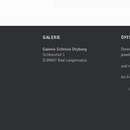
GALERIE
ÖFF
Galerie Schloss Dryburg
Donn
Schlosshof 1
jewei
D-99947 Bad Langensalza
und n
An F