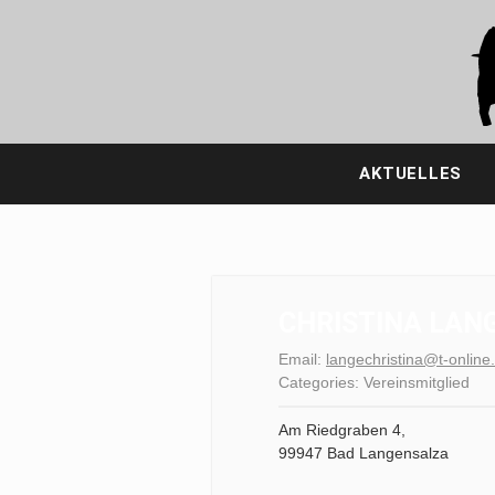
Zum
Inhalt
springen
AKTUELLES
CHRISTINA LAN
Email:
langechristina@t-online
Categories:
Vereinsmitglied
Am Riedgraben 4,
99947 Bad Langensalza