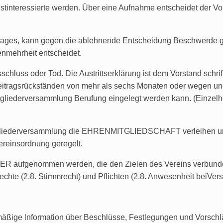
nstinteressierte werden. Über eine Aufnahme entscheidet der Vo
rages, kann gegen die ablehnende Entscheidung Beschwerde ge
nmehrheit entscheidet.
usschluss oder Tod. Die Austrittserklärung ist dem Vorstand schr
 Beitragsrückständen von mehr als sechs Monaten oder wegen u
itgliederversammlung Berufung eingelegt werden kann. (Einzelh
tgliederversammlung die EHRENMITGLIEDSCHAFT verleihen und
Vereinsordnung geregelt.
 aufgenommen werden, die den Zielen des Vereins verbunden
echte (2.8. Stimmrecht) und Pflichten (2.8. Anwesenheit beiVer
lmäßige lnformation über Beschlüsse, Festlegungen und Vorsch