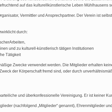
n befruchtend auf das kulturellkünstlerische Leben Mühlhausens 
ganisator, Vermittler und Ansprechpartner. Der Verein ist selbstlo
irklicht durch:
scherArbeiten,
en und zu kulturell-künstlerisch tätigen lnstitutionen
che Tätigkeit
gsmäßige Zwecke verwendet werden. Die Mitglieder erhalten kei
Zweck der Körperschaft fremd sind, oder durch unverhältnismä
parteiliche und überkonfessionelle Vereinigung. Er ist keiner Kun
tglieder (nachfolgend „Mitglieder“ genannt), Ehrenmitglieder und