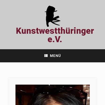
Zum
Inhalt
springen
Kunstwestthüringer
e.V.
MENÜ