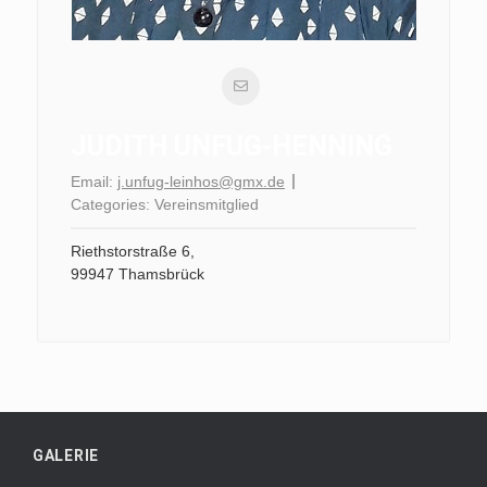
JUDITH UNFUG-HENNING
Email:
j.unfug-leinhos@gmx.de
Categories:
Vereinsmitglied
Riethstorstraße 6,
99947 Thamsbrück
GALERIE