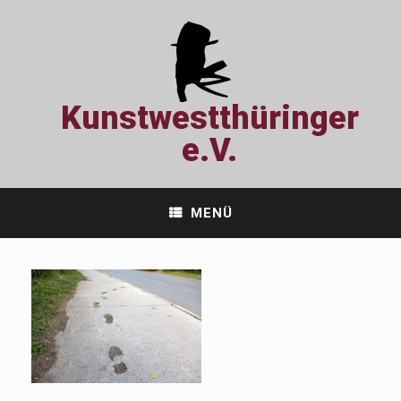
Zum
Inhalt
springen
Kunstwestthüringer
e.V.
MENÜ