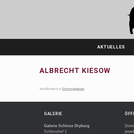
Zum
Inhalt
springen
AKTUELLES
ALBRECHT KIESOW
Veröffentlicht in
Ehrenmitglieder
.
GALERIE
ÖFF
Galerie Schloss Dryburg
Donn
Schlosshof 1
jewei