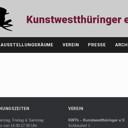
Kunstwestthüringer e
AUSSTELLUNGSRÄUME
VEREIN
PRESSE
ARCH
NUNGSZEITEN
VEREIN
erstag, Freitag & Samstag
KWTh – Kunstwestthüringer e.V.
ls von 14.00-17.00 Uhr
Schlosshof 1