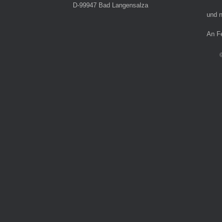
D-99947 Bad Langensalza
und n
An F