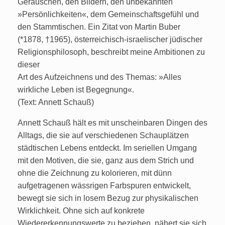
Geräuschen, den Bildern, den unbekannten
»Persönlichkeiten«, dem Gemeinschaftsgefühl und
den Stammtischen. Ein Zitat von Martin Buber
(*1878, †1965), österreichisch-israelischer jüdischer
Religionsphilosoph, beschreibt meine Ambitionen zu
dieser
Art des Aufzeichnens und des Themas: »Alles
wirkliche Leben ist Begegnung«.
(Text: Annett Schauß)
Annett Schauß hält es mit unscheinbaren Dingen des
Alltags, die sie auf verschiedenen Schauplätzen
städtischen Lebens entdeckt. Im seriellen Umgang
mit den Motiven, die sie, ganz aus dem Strich und
ohne die Zeichnung zu kolorieren, mit dünn
aufgetragenen wässrigen Farbspuren entwickelt,
bewegt sie sich in losem Bezug zur physikalischen
Wirklichkeit. Ohne sich auf konkrete
Wiedererkennungswerte zu beziehen, nähert sie sich