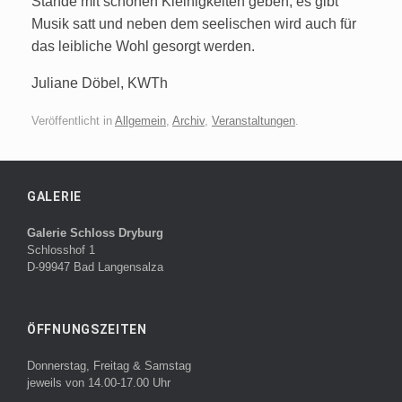
Stände mit schönen Kleinigkeiten geben, es gibt
Musik satt und neben dem seelischen wird auch für
das leibliche Wohl gesorgt werden.
Juliane Döbel, KWTh
Veröffentlicht in
Allgemein
,
Archiv
,
Veranstaltungen
.
GALERIE
Galerie Schloss Dryburg
Schlosshof 1
D-99947 Bad Langensalza
ÖFFNUNGSZEITEN
Donnerstag, Freitag & Samstag
jeweils von 14.00-17.00 Uhr