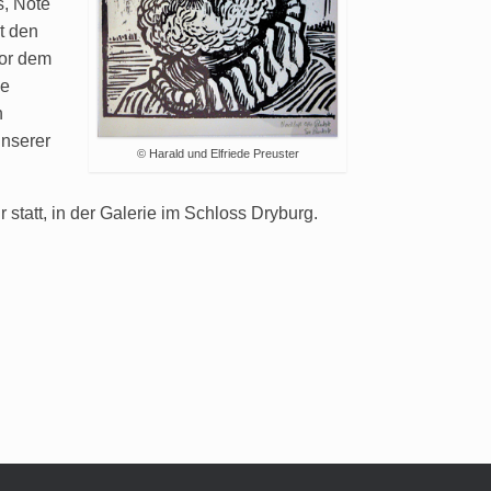
s, Nöte
t den
vor dem
ne
n
nserer
© Harald und Elfriede Preuster
statt, in der Galerie im Schloss Dryburg.