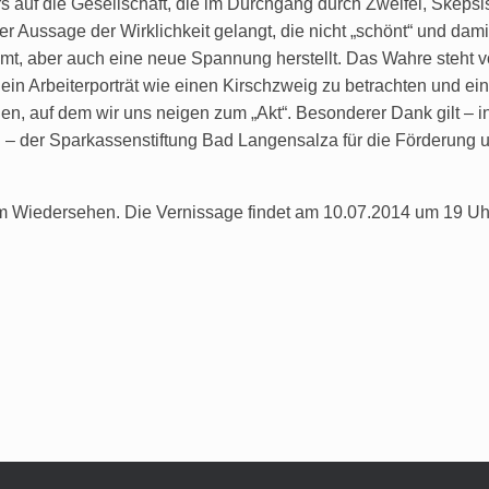
ers auf die Gesellschaft, die im Durchgang durch Zweifel, Skepsi
r Aussage der Wirklichkeit gelangt, die nicht „schönt“ und dami
t, aber auch eine neue Spannung herstellt. Das Wahre steht 
ein Arbeiterporträt wie einen Kirschzweig zu betrachten und ei
, auf dem wir uns neigen zum „Akt“. Besonderer Dank gilt – i
 der Sparkassenstiftung Bad Langensalza für die Förderung u
em Wiedersehen. Die Vernissage findet am 10.07.2014 um 19 Uhr 