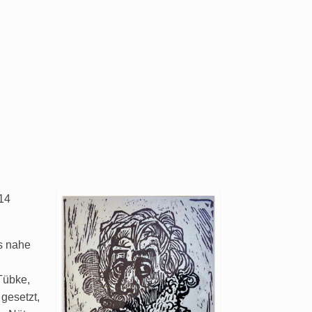
014
s nahe
Tübke,
 gesetzt,