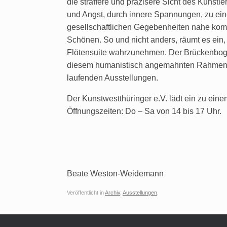
die straffere und präzisere Sicht des Künstl
und Angst, durch innere Spannungen, zu eine
gesellschaftlichen Gegebenheiten nahe komm
Schönen. So und nicht anders, räumt es ein, 
Flötensuite wahrzunehmen. Der Brückenbogen
diesem humanistisch angemahnten Rahmen –
laufenden Ausstellungen.
Der Kunstwestthüringer e.V. lädt ein zu ein
Öffnungszeiten: Do – Sa von 14 bis 17 Uhr.
Beate Weston-Weidemann
Veröffentlicht in
Archiv
,
Ausstellungen
.