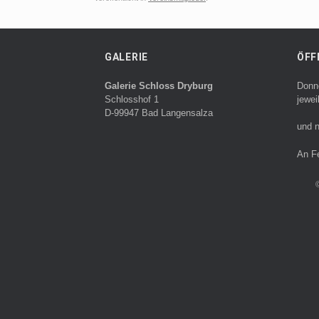
GALERIE
ÖFF
Galerie Schloss Dryburg
Donn
Schlosshof 1
jewei
D-99947 Bad Langensalza
und n
An F