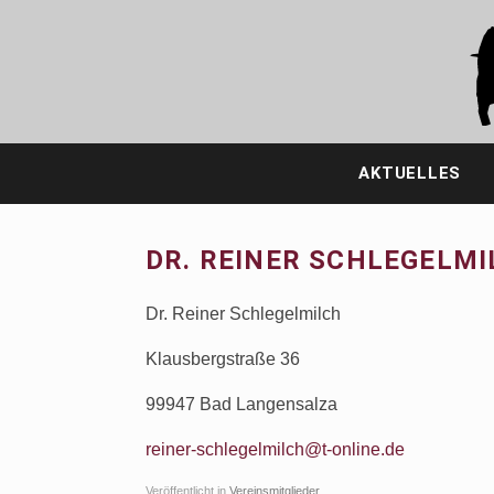
Zum
Inhalt
springen
AKTUELLES
DR. REINER SCHLEGELMI
Dr. Reiner Schlegelmilch
Klausbergstraße 36
99947 Bad Langensalza
reiner-schlegelmilch@t-online.de
Veröffentlicht in
Vereinsmitglieder
.