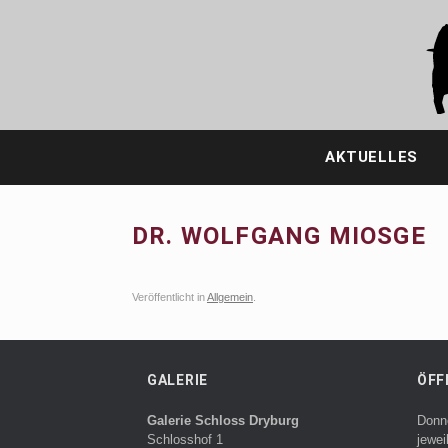
Zum
Inhalt
springen
AKTUELLES
DR. WOLFGANG MIOSGE
Veröffentlicht in
Allgemein
.
GALERIE
ÖFF
Galerie Schloss Dryburg
Donn
Schlosshof 1
jewei