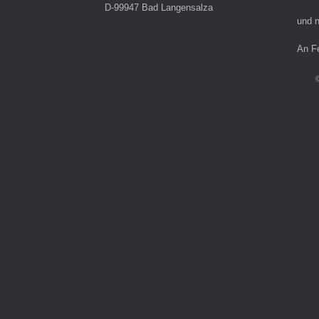
D-99947 Bad Langensalza
und n
An F