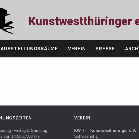
Kunstwestthüringer e
AUSSTELLUNGSRÄUME
VEREIN
PRESSE
ARCH
NUNGSZEITEN
VEREIN
erstag, Freitag & Samstag
KWTh – Kunstwestthüringer e.V.
ls von 14.00-17.00 Uhr
Schlosshof 1