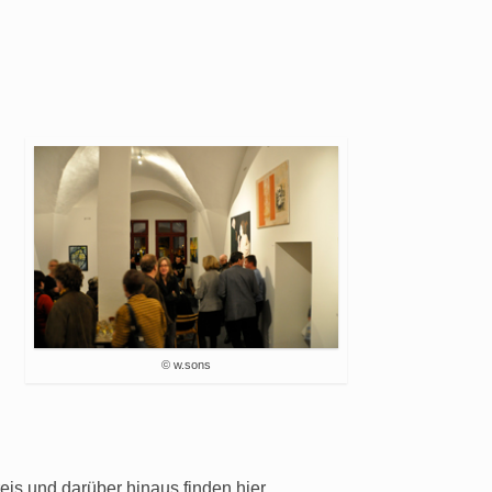
© w.sons
is und darüber hinaus finden hier