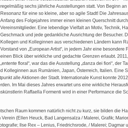
regelmäßig sechs jährliche Ausstellungen statt. Von Beginn an
Resonanz für eine so kleine, aber so agile Stadt! Die Jahresau
Anfang des Folgejahres immer einen kleinen Querschnitt durch
Vereinsmitglieder. Eine lebendige Vielfalt an Motiv, Technik, H
Geschmack und jede gedankliche Ausrichtung der Besucher. Du
Kollegen und Kolleginnen aus verschiedenen Ländern kann Ral
Vorstand von „European Artist“, in jedem Jahr eine besondere 
einen Blick über wirkliche und gedachte Grenzen erlaubt. 2011
„entente floral“, war das die Ausstellung „danza dei fiori“, der 
d Kolleginnen aus Rumänien, Japan, Österreich, Italien. Eine S
tpunkt alle Aktionen der Stadt. Internationale Kunst konnte 2012
erden. Im Mai dieses Jahres erwartet uns eine wirkliche Herau
onskünstlerin Raffaella Formenti wird in einer Performance die
schen Raum kommen natürlich nicht zu kurz, sie bilden die Hau
Verein (Ellen Heuck, Bad Langensalza / Malerei, Grafik; Mario
tografie; Ilse Rex – Lenius, Friedrichsrode, / Malerei; Dagma