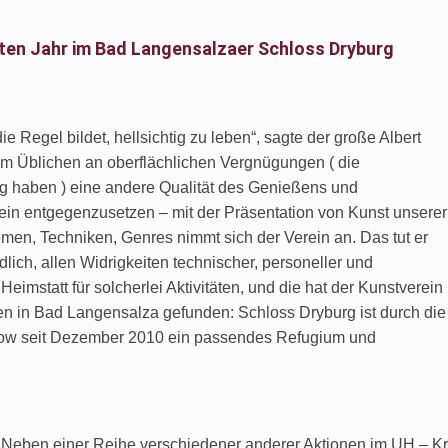
rten Jahr im Bad Langensalzaer Schloss Dryburg
die Regel bildet, hellsichtig zu leben“, sagte der große Albert
m Üblichen an oberflächlichen Vergnügungen ( die
ng haben ) eine andere Qualität des Genießens und
n entgegenzusetzen – mit der Präsentation von Kunst unserer
men, Techniken, Genres nimmt sich der Verein an. Das tut er
ich, allen Widrigkeiten technischer, personeller und
 Heimstatt für solcherlei Aktivitäten, und die hat der Kunstverein
n in Bad Langensalza gefunden: Schloss Dryburg ist durch die
sow seit Dezember 2010 ein passendes Refugium und
Neben einer Reihe verschiedener anderer Aktionen im UH – Kre