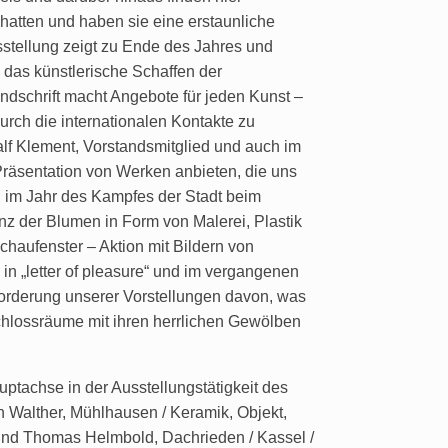
 hatten und haben sie eine erstaunliche
sstellung zeigt zu Ende des Jahres und
 das künstlerische Schaffen der
andschrift macht Angebote für jeden Kunst –
rch die internationalen Kontakte zu
f Klement, Vorstandsmitglied und auch im
Präsentation von Werken anbieten, die uns
, im Jahr des Kampfes der Stadt beim
Tanz der Blumen in Form von Malerei, Plastik
chaufenster – Aktion mit Bildern von
 in „letter of pleasure“ und im vergangenen
sforderung unserer Vorstellungen davon, was
 Schlossräume mit ihren herrlichen Gewölben
ptachse in der Ausstellungstätigkeit des
n Walther, Mühlhausen / Keramik, Objekt,
r und Thomas Helmbold, Dachrieden / Kassel /