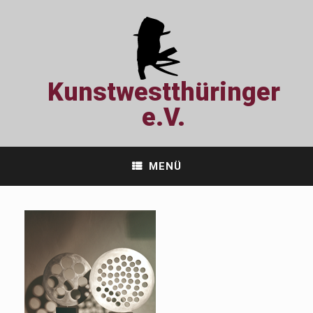
Zum
Inhalt
springen
Kunstwestthüringer
e.V.
MENÜ