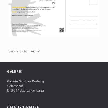
Veröffentlicht in
Archiv
.
GALERIE
Galerie Schloss Dryburg
Schlosshof 1
D-99947 Bad Langensalza
ÖFFNUNGSZEITEN