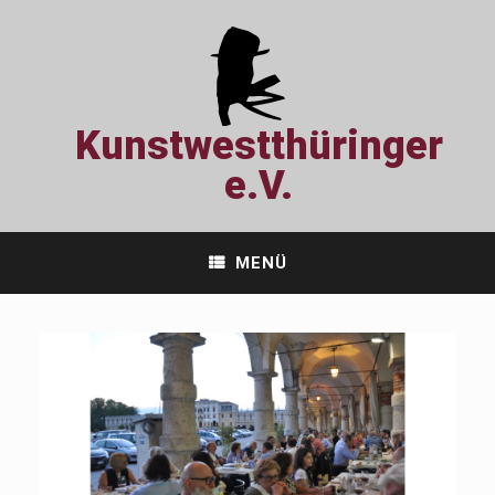
Zum
Inhalt
springen
Kunstwestthüringer
e.V.
MENÜ