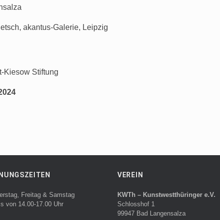
nsalza
etsch, akantus-Galerie, Leipzig
t-Kiesow Stiftung
 2024
NUNGSZEITEN
VEREIN
erstag, Freitag & Samstag
KWTh – Kunstwestthüringer e.V.
ls von 14.00-17.00 Uhr
Schlosshof 1
99947 Bad Langensalza