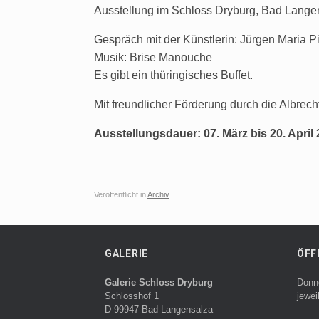
Ausstellung im Schloss Dryburg, Bad Lange
Gespräch mit der Künstlerin: Jürgen Maria Pi
Musik: Brise Manouche
Es gibt ein thüringisches Buffet.
Mit freundlicher Förderung durch die Albrech
Ausstellungsdauer: 07. März bis 20. April
Veröffentlicht in
Archiv
.
GALERIE
ÖFF
Galerie Schloss Dryburg
Donn
Schlosshof 1
jewei
D-99947 Bad Langensalza