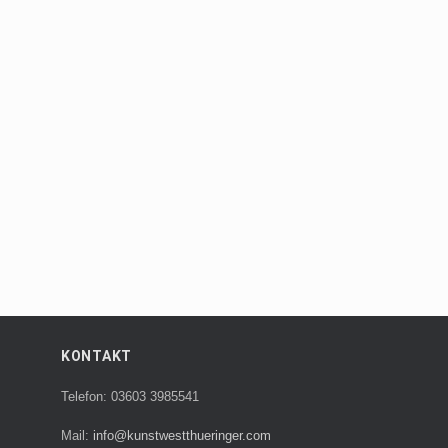
KONTAKT
Telefon: 03603 3985541
Mail:
info@kunstwestthueringer.com