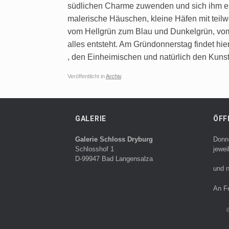
südlichen Charme zuwenden und sich ihm erg
malerische Häuschen, kleine Häfen mit tei
vom Hellgrün zum Blau und Dunkelgrün, vom
alles entsteht. Am Gründonnerstag findet hi
, den Einheimischen und natürlich den Kunstw
Veröffentlicht in
Archiv
.
GALERIE
ÖFF
Galerie Schloss Dryburg
Donn
Schlosshof 1
jewei
D-99947 Bad Langensalza
und n
An F