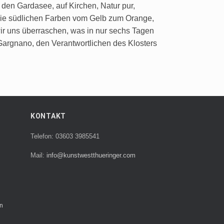
den Gardasee, auf Kirchen, Natur pur,
die südlichen Farben vom Gelb zum Orange,
r uns überraschen, was in nur sechs Tagen
 Gargnano, den Verantwortlichen des Klosters
KONTAKT
Telefon: 03603 3985541
Mail:
info@kunstwestthueringer.com
n