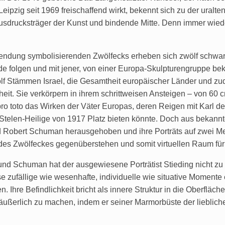
eipzig seit 1969 freischaffend wirkt, bekennt sich zu der ural
sdrucksträger der Kunst und bindende Mitte. Denn immer wieder
endung symbolisierenden Zwölfecks erheben sich zwölf schwarz
e folgen und mit jener, von einer Europa-Skulpturengruppe bekr
ölf Stämmen Israel, die Gesamtheit europäischer Länder und zu
nheit. Sie verkörpern in ihrem schrittweisen Ansteigen – von 60
ro toto das Wirken der Väter Europas, deren Reigen mit Karl 
s Stelen-Heilige von 1917 Platz bieten könnte. Doch aus bekan
obert Schuman herausgehoben und ihre Porträts auf zwei Ment
te des Zwölfeckes gegenüberstehen und somit virtuellen Raum für
d Schuman hat der ausgewiesene Porträtist Stieding nicht zu e
se zufällige wie wesenhafte, individuelle wie situative Momente 
hre Befindlichkeit bricht als innere Struktur in die Oberfläch
äußerlich zu machen, indem er seiner Marmorbüste der liebliche