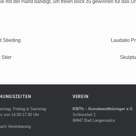
sie mit der Hand bändigt, um freien Blick zu gewinnen für das
d Stieding
Laudatio Pro
 Stier
Skulpt
NUNGSZEITEN
VEREIN
erstag, Freitag & Samstag
KWTh – Kunstwestthüringer e.V.
ls von 14.00-17.00 Uhr
Schlosshof 1
99947 Bad Langensalza
ach Vereinbarung.