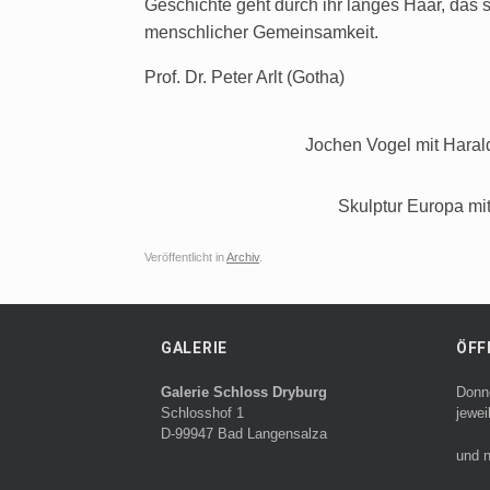
Geschichte geht durch ihr langes Haar, das 
menschlicher Gemeinsamkeit.
Prof. Dr. Peter Arlt (Gotha)
Jochen Vogel mit Haral
Skulptur Europa mit
Veröffentlicht in
Archiv
.
GALERIE
ÖFF
Galerie Schloss Dryburg
Donn
Schlosshof 1
jewei
D-99947 Bad Langensalza
und n