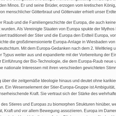
, den Minos. Er und seine Brüder, erzogen vom kretischen König,
on menschlicher Götterbraut und Göttervater erhielt unser Erd
r Raub und die Familiengeschichte der Europa, die auch keine 
ert wurden. Als Vereinigte Staaten von Europa spukte der Mytho
siert traditionell der Stier und die Europa den Erdteil Europa,
lichte die großdimensionierte Europa-Anlage in Wiesbaden von
es Deutschtum. Mit dem Europa-Gedanken nach dem 2. Weltkrieg
 Typus weiter aus und expandierte mit der Vorbereitung der Ei
 Einführung der Bio-Technologie, die dem Europa-Raub neue un
he nationale Interessen mit ihren verschieden gewichteten Sti
 über die zeitgemäße Ideologie hinaus und deutet ohne kariki
 Ein Wesenselement der Stier-Europa-Gruppe ist Ambiguität, in
nserheischende Kraft. Sie vertraut sich der Stärke des wehrhaft
n des Stieres und Europas zu biomorphen Strukturen hinüber,
ität, Kraft und vor allem Bewegung assoziieren. Europa im Dame