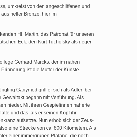
s, umkreist von den angeschliffenen und
aus heller Bronze, hier im
enden Hl. Martin, das Patronat für unseren
utschen Eck, den Kurt Tucholsky als gegen
Kollege Gerhard Marcks, der im nahen
Erinnerung ist die Mutter der Künste.
gling Ganymed griff er sich als Adler; bei
 Gewaltakt begann mit Verführung. Als
en nieder. Mit ihren Gespielinnen näherte
tte und das, als er seinen Kopf ihr
menkranz aufsetzte. Nun erhob sich der Zeus-
lso eine Strecke von ca. 800 Kilometern. Als
unter einer immergrünen Platane, die noch