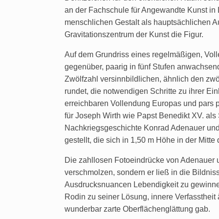
an der Fachschule für Angewandte Kunst in L
menschlichen Gestalt als hauptsächlichen Au
Gravitationszentrum der Kunst die Figur.
Auf dem Grundriss eines regelmäßigen, Voll
gegenüber, paarig in fünf Stufen anwachsend
Zwölfzahl versinnbildlichen, ähnlich den zw
rundet, die notwendigen Schritte zu ihrer Ei
erreichbaren Vollendung Europas und pars p
für Joseph Wirth wie Papst Benedikt XV. al
Nachkriegsgeschichte Konrad Adenauer und R
gestellt, die sich in 1,50 m Höhe in der Mit
Die zahllosen Fotoeindrücke von Adenauer un
verschmolzen, sondern er ließ in die Bildnis
Ausdrucksnuancen Lebendigkeit zu gewinnen. I
Rodin zu seiner Lösung, innere Verfasstheit 
wunderbar zarte Oberflächenglättung gab.