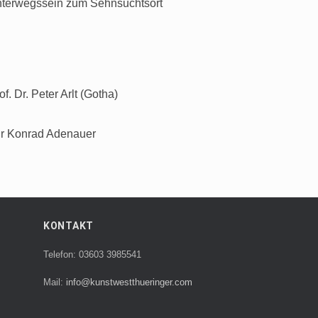
 Unterwegssein zum Sehnsuchtsort
f. Dr. Peter Arlt (Gotha)
ur Konrad Adenauer
KONTAKT
Telefon: 03603 3985541
Mail:
info@kunstwestthueringer.com