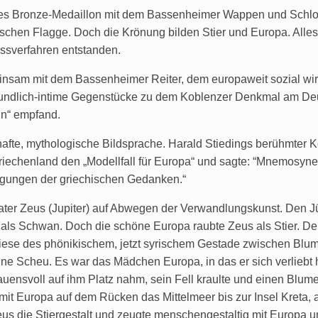
oßes Bronze-Medaillon mit dem Bassenheimer Wappen und Schlos
schen Flagge. Doch die Krönung bilden Stier und Europa. Alles 
ssverfahren entstanden.
nsam mit dem Bassenheimer Reiter, dem europaweit sozial wirk
freundlich-intime Gegenstücke zu dem Koblenzer Denkmal am De
in“ empfand.
afte, mythologische Bildsprache. Harald Stiedings berühmter 
riechenland den „Modellfall für Europa“ und sagte: “Mnemosyne 
gungen der griechischen Gedanken.“
ter Zeus (Jupiter) auf Abwegen der Verwandlungskunst. Den Jün
als Schwan. Doch die schöne Europa raubte Zeus als Stier. Der
 Wiese des phönikischem, jetzt syrischem Gestade zwischen Blum
ne Scheu. Es war das Mädchen Europa, in das er sich verliebt ha
trauensvoll auf ihm Platz nahm, sein Fell kraulte und einen Blu
t Europa auf dem Rücken das Mittelmeer bis zur Insel Kreta, a
Zeus die Stiergestalt und zeugte menschengestaltig mit Europa 