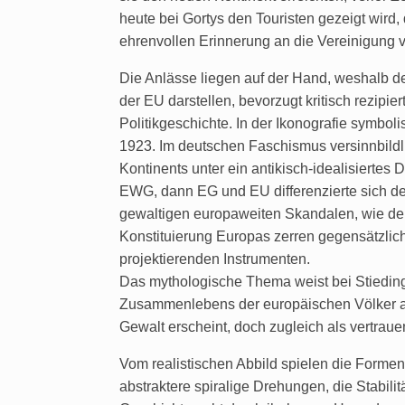
heute bei Gortys den Touristen gezeigt wird
ehrenvollen Erinnerung an die Vereinigung v
Die Anlässe liegen auf der Hand, weshalb de
der EU darstellen, bevorzugt kritisch rezipi
Politikgeschichte. In der Ikonografie symboli
1923. Im deutschen Faschismus versinnbild
Kontinents unter ein antikisch-idealisiert
EWG, dann EG und EU differenzierte sich der
gewaltigen europaweiten Skandalen, wie der
Konstituierung Europas zerren gegensätzlic
projektierenden Instrumenten.
Das mythologische Thema weist bei Stieding
Zusammenlebens der europäischen Völker an.
Gewalt erscheint, doch zugleich als vertraue
Vom realistischen Abbild spielen die Forme
abstraktere spiralige Drehungen, die Stabil