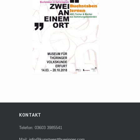
KONTAKT
Telefon: 03603 3985541
Mail:
info@kunstwestthueringer.com