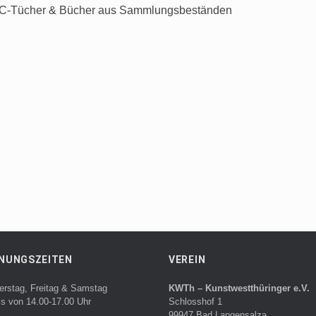
ABC-Tücher & Bücher aus Sammlungsbeständen
NUNGSZEITEN
VEREIN
erstag, Freitag & Samstag
KWTh – Kunstwestthüringer e.V.
ls von 14.00-17.00 Uhr
Schlosshof 1
99947 Bad Langensalza