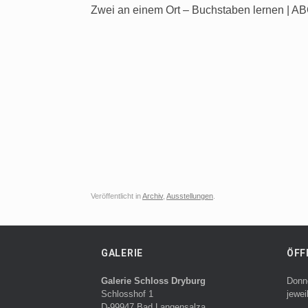
Zwei an einem Ort – Buchstaben lernen | 
Veröffentlicht in
Archiv
,
Ausstellungen
.
GALERIE
ÖFF
Galerie Schloss Dryburg
Donn
Schlosshof 1
jewei
D-99947 Bad Langensalza