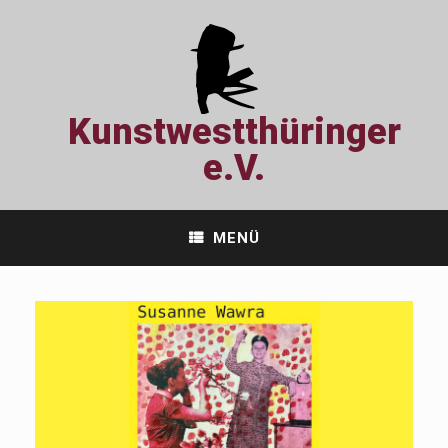
Zum
Inhalt
springen
Kunstwestthüringer
e.V.
MENÜ