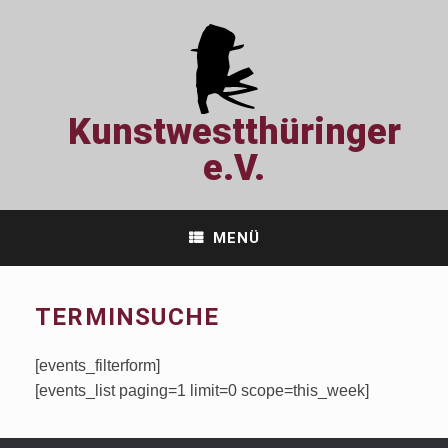
Zum
Inhalt
springen
Kunstwestthüringer
e.V.
MENÜ
TERMINSUCHE
[events_filterform]
[events_list paging=1 limit=0 scope=this_week]