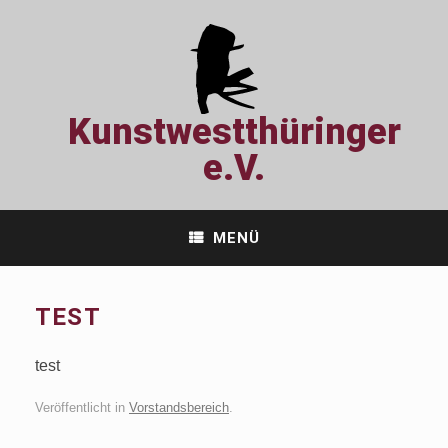
Zum
Inhalt
springen
Kunstwestthüringer
e.V.
MENÜ
TEST
test
Veröffentlicht in
Vorstandsbereich
.