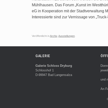
Mühlhausen. Das Forum „Kunst im Westthürin
eG in Kooperation mit der Stadtverwaltung
Interessierte sind zur Vernissage von „Truck-Dr
Veröffentlicht in
Archiv
,
Ausstellungen
.
GALERIE
ÖFF
Galerie Schloss Dryburg
Donn
Schlosshof 1
jewei
D-99947 Bad Langensalza
und n
An F