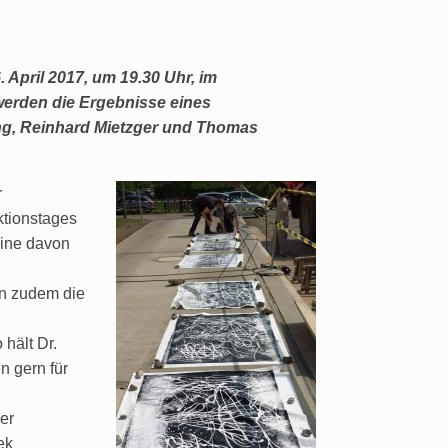
 April 2017, um 19.30 Uhr, im
 werden die Ergebnisse eines
ing, Reinhard Mietzger und Thomas
r
ktionstages
eine davon
en zudem die
hält Dr.
n gern für
er
ek