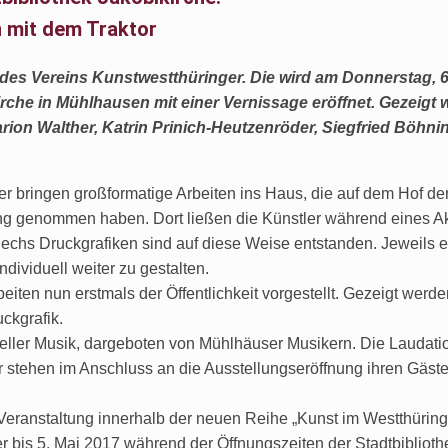
 mit dem Traktor
 des Vereins Kunstwestthüringer. Die wird am Donnerstag, 6.
irche in Mühlhausen mit einer Vernissage eröffnet. Gezeigt
on Walther, Katrin Prinich-Heutzenröder, Siegfried Böhn
er bringen großformatige Arbeiten ins Haus, die auf dem Hof de
ang genommen haben. Dort ließen die Künstler während eines A
 Sechs Druckgrafiken sind auf diese Weise entstanden. Jeweils 
ndividuell weiter zu gestalten.
eiten nun erstmals der Öffentlichkeit vorgestellt. Gezeigt werd
ckgrafik.
teller Musik, dargeboten von Mühlhäuser Musikern. Die Laudatio 
 stehen im Anschluss an die Ausstellungseröffnung ihren Gäste
e Veranstaltung innerhalb der neuen Reihe „Kunst im Westthüring
er bis 5. Mai 2017 während der Öffnungszeiten der Stadtbiblioth