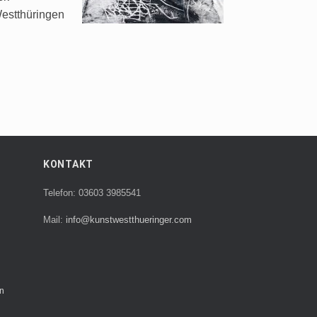
Westthüringen
KONTAKT
Telefon: 03603 3985541
Mail:
info@kunstwestthueringer.com
n