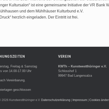
ger Kultursalon“ ist eine gemeinsame Initiative der VR Bank 
 Mühlhausen und dem Mühlhäuser Kulturbund e.V.
uck“ herzlich eingeladen. Der Eintritt ist frei.
NUNGSZEITEN
VEREIN
erstag, Freitag & Samstag
KWTh – Kunstwestthüringer e.V.
ls von 14.00-17.00 Uhr
Schlosshof 1
99947 Bad Langensalza
ach Vereinbarung.
eiertagen geschlossen
© 2026 Kunstwestthüringer e.V.
Datenschutzerklärung
|
Impressum
|
Cookies änder