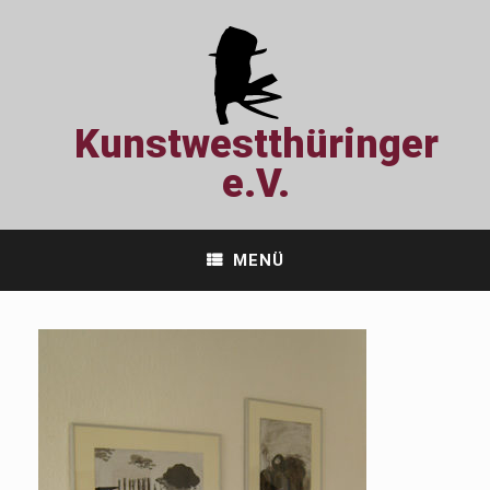
Zum
Inhalt
springen
Kunstwestthüringer
e.V.
MENÜ