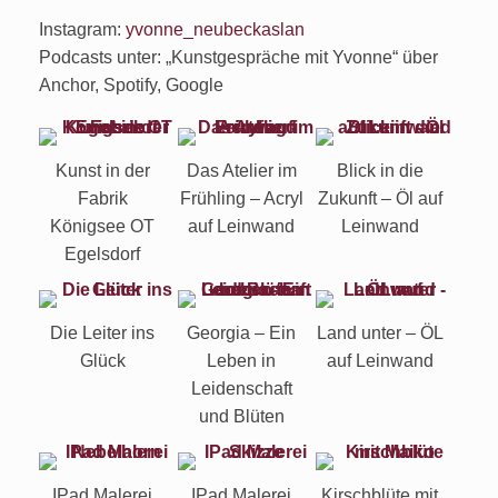
Instagram:
yvonne_neubeckaslan
Podcasts unter: „Kunstgespräche mit Yvonne“ über
Anchor, Spotify, Google
Kunst in der
Das Atelier im
Blick in die
Fabrik
Frühling – Acryl
Zukunft – Öl auf
Königsee OT
auf Leinwand
Leinwand
Egelsdorf
Die Leiter ins
Georgia – Ein
Land unter – ÖL
Glück
Leben in
auf Leinwand
Leidenschaft
und Blüten
IPad Malerei
IPad Malerei
Kirschblüte mit