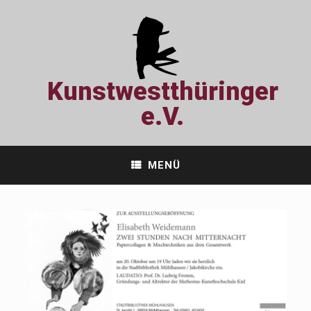
Zum
Inhalt
springen
Kunstwestthüringer
e.V.
MENÜ